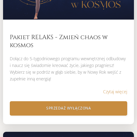
Pakiet RELAKS - Zmień chaos w
kosmos
Dołącz do 5-tygodniowego programu wewnętrznej odbudowy
i naucz się świadomie kreować życie, jakiego pragniesz!
Wybierz się w podróż w głąb siebie, by w Nowy Rok wejść z
zupełnie inną energią!
Czytaj więcej
SPRZEDAŻ WYŁĄCZONA