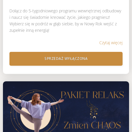
Dołącz do 5-tygodniowego programu wewnętrznej odbudowy
i naucz się świadomie kreować życie, jakiego pragniesz!
Wybierz się w podróż w głąb siebie, by w Nowy Rok wejść z
zupełnie inną energią!
Czytaj więcej
SPRZEDAŻ WYŁĄCZONA