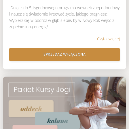
Dołącz do 5-tygodniowego programu wewnętrznej odbudowy
i naucz się świadomie kreować życie, jakiego pragniesz!
Wybierz się w podróż w głąb siebie, by w Nowy Rok wejść z
zupełnie inną energią!
Czytaj więcej
SPRZEDAŻ WYŁĄCZONA