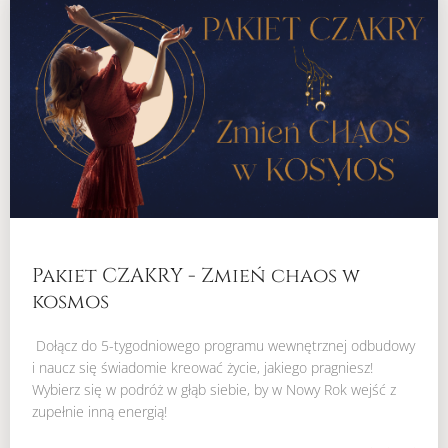
Pakiet CZAKRY - Zmień chaos w
kosmos
Dołącz do 5-tygodniowego programu wewnętrznej odbudowy
i naucz się świadomie kreować życie, jakiego pragniesz!
Wybierz się w podróż w głąb siebie, by w Nowy Rok wejść z
zupełnie inną energią!